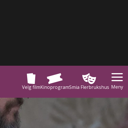
Meny
Velg film
Kinoprogram
Smia Flerbrukshus