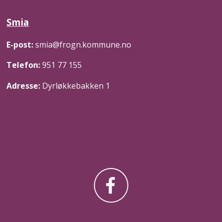
Smia
E-post:
smia@frogn.kommune.no
Telefon:
951 77 155
Adresse:
Dyrløkkebakken 1