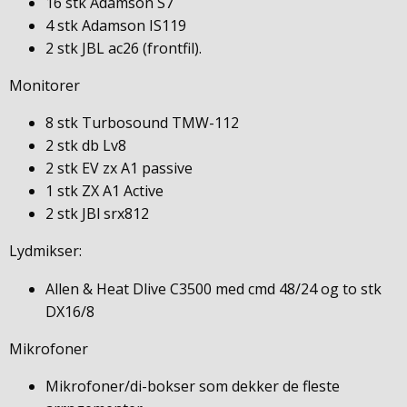
16 stk Adamson S7
4 stk Adamson IS119
2 stk JBL ac26 (frontfil).
Monitorer
8 stk Turbosound TMW-112
2 stk db Lv8
2 stk EV zx A1 passive
1 stk ZX A1 Active
2 stk JBl srx812
Lydmikser:
Allen & Heat Dlive C3500 med cmd 48/24 og to stk
DX16/8
Mikrofoner
Mikrofoner/di-bokser som dekker de fleste