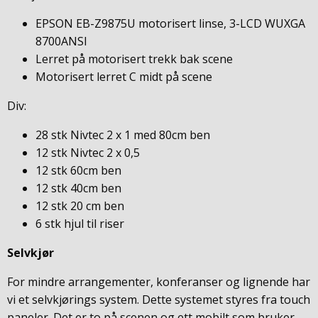
EPSON EB-Z9875U motorisert linse, 3-LCD WUXGA
8700ANSI
Lerret på motorisert trekk bak scene
Motorisert lerret C midt på scene
Div:
28 stk Nivtec 2 x 1 med 80cm ben
12 stk Nivtec 2 x 0,5
12 stk 60cm ben
12 stk 40cm ben
12 stk 20 cm ben
6 stk hjul til riser
Selvkjør
For mindre arrangementer, konferanser og lignende har
vi et selvkjørings system. Dette systemet styres fra touch
paneler. Det er to på scenen og ett mobilt som bruker