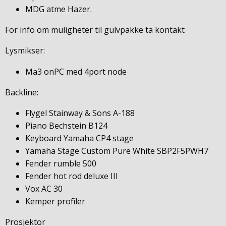
MDG atme Hazer.
For info om muligheter til gulvpakke ta kontakt
Lysmikser:
Ma3 onPC med 4port node
Backline:
Flygel Stainway & Sons A-188
Piano Bechstein B124
Keyboard Yamaha CP4 stage
Yamaha Stage Custom Pure White SBP2F5PWH7
Fender rumble 500
Fender hot rod deluxe III
Vox AC 30
Kemper profiler
Prosjektor