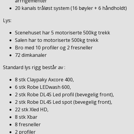
arrngementer
20 kanals tråløst system (16 bøyler + 6 håndholdt)
Lys:
Scenehuset har 5 motoriserte 500kg trekk
Salen har to motoriserte 500kg trekk
Bro med 10 profiler og 2 fresneller
72 dimkanaler
Standard lys rigg består av :
8 stk Claypaky Axcore 400,
6 stk Robe LEDwash 600,
2 stk Robe DL4S Led profil (bevegelig front),
2 stk Robe DL4S Led spot (bevegelig front),
22 stk Xled HD,
8 stk Xbar
8 fresneller
2 profiler