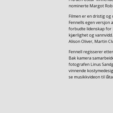
nominerte Margot Robbi
Filmen er en dristig og
Fennells egen versjon a
forbudte lidenskap for 
kjærlighet og vannvidd.
Alison Oliver, Martin 
Fennell regisserer et
Bak kamera samarbeider
fotografen Linus Sandg
vinnende kostymedesign
se musikkvideon til lå