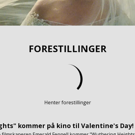
FORESTILLINGER
Henter forestillinger
hts" kommer på kino til Valentine's Day!
e filmskaperen Emerald Fennell kommer "Wuthering Heights