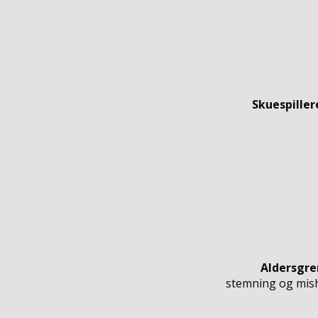
Skuespiller
Aldersgre
stemning og misha