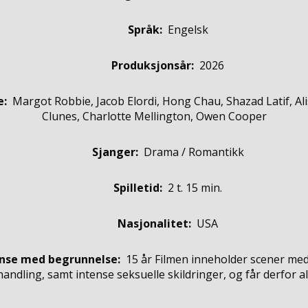
Språk:
Engelsk
Produksjonsår:
2026
e
:
Margot Robbie, Jacob Elordi, Hong Chau, Shazad Latif, Ali
Clunes, Charlotte Mellington, Owen Cooper
Sjanger:
Drama / Romantikk
Spilletid:
2 t. 15 min.
Nasjonalitet:
USA
nse med begrunnelse:
15 år
Filmen inneholder scener me
ndling, samt intense seksuelle skildringer, og får derfor a