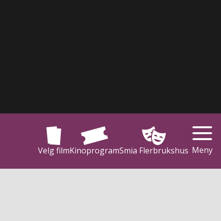
Meny
Velg film
Kinoprogram
Smia Flerbrukshus