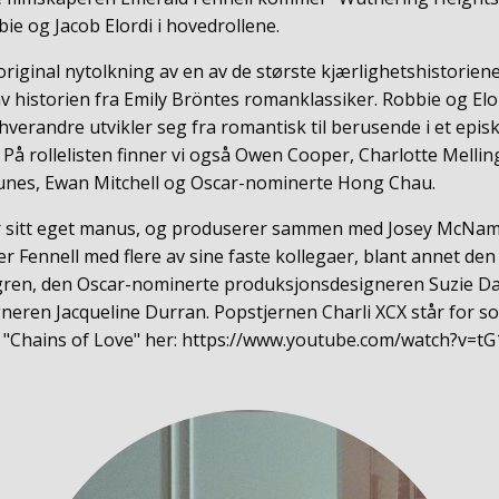
e og Jacob Elordi i hovedrollene.
 original nytolkning av en av de største kjærlighetshistorie
v historien fra Emily Bröntes romanklassiker. Robbie og Elord
hverandre utvikler seg fra romantisk til berusende i et epi
 På rollelisten finner vi også Owen Cooper, Charlotte Mellin
Clunes, Ewan Mitchell og Oscar-nominerte Hong Chau.
ter sitt eget manus, og produserer sammen med Josey McNa
 Fennell med flere av sine faste kollegaer, blant annet de
ren, den Oscar-nominerte produksjonsdesigneren Suzie Dav
eren Jacqueline Durran. Popstjernen Charli XCX står for s
ta "Chains of Love" her: https://www.youtube.com/watch?v=