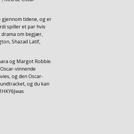
ne gjennom tidene, og er
i spiller et par hvis
sk drama om begjær,
gton, Shazad Latif,
mara og Margot Robbie.
n Oscar-vinnende
ies, og den Oscar-
oundtracket, og du kan
tG1HKY6Jwas