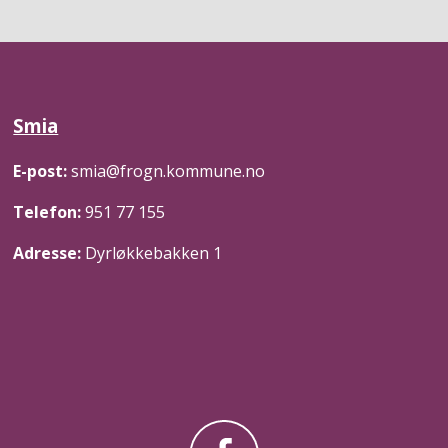
Smia
E-post:
smia@frogn.kommune.no
Telefon:
951 77 155
Adresse:
Dyrløkkebakken 1